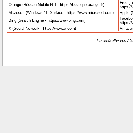
Free (Té
Orange (Réseau Mobile N°1 - https://boutique.orange.fr
)
https://
Microsoft (Windows 11, Surface - https://www.microsoft.com
)
Apple (
Faceboo
Bing (Search Engine - https://www.bing.com
)
https:/
X (Social Network - https://www.x.com
)
Amazon
EuropeSoftwares / S