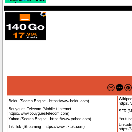
Wikiped
Baidu (Search Engine - https://www.baidu.com
)
https:/
Bouygues Telecom (Mobile / Internet -
SFR (Mo
https://www.bouyguestelecom.com
)
Yahoo (Search Engine - https://www.yahoo.com
)
Youtube
Linkedi
Tik Tok (Streaming - https://www.tiktok.com
)
https:/