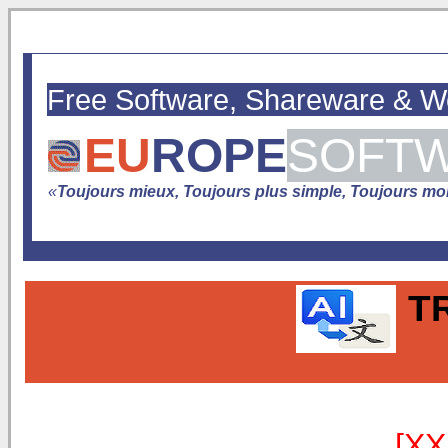
Free Software, Shareware & 
EU
ROPE
SOFT
«
Toujours mieux, Toujours plus simple, Toujours moin
T
[XX